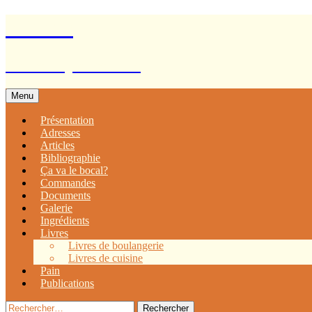
Aller
Mitron
au
contenu
Pains et pâtisseries
Menu
Présentation
Adresses
Articles
Bibliographie
Ça va le bocal?
Commandes
Documents
Galerie
Ingrédients
Livres
Livres de boulangerie
Livres de cuisine
Pain
Publications
Rechercher :