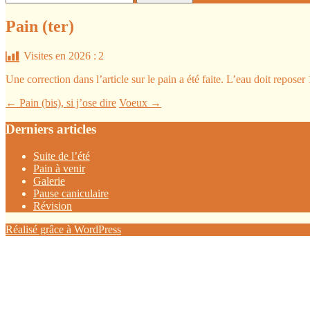
Pain (ter)
Visites en 2026 :
2
Une correction dans l’article sur le pain a été faite. L’eau doit repose
Navigation
←
Pain (bis), si j’ose dire
Voeux
→
des
Derniers articles
articles
Suite de l’été
Pain à venir
Galerie
Pause caniculaire
Révision
Réalisé grâce à WordPress